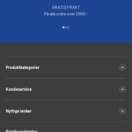
GRATIS FRAKT
På alle ordre over 2000,-
Gå til element 1
Gå til element 2
Gå til element 3
Gå til element 4
Produktkategorier
Kundeservice
Nyttige lenker
Betalingsdetaljer