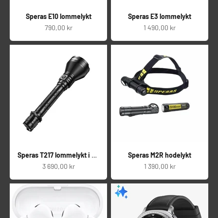
Speras E10 lommelykt
Speras E3 lommelykt
Salgspris
Salgspris
790,00 kr
1 490,00 kr
Speras T217 lommelykt i praktisk koffert
Speras M2R hodelykt
Salgspris
Salgspris
3 690,00 kr
1 390,00 kr