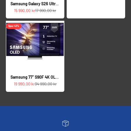
Samsung Galaxy S26 Ultra 5G smarttelefon 12/256GB
Salgspris
Normalpris
15 990,00 kr
17 990,00 kr
Spar 43%
Samsung 77" S90F 4K OLED Smart-TV (2025) - DEMO
Salgspris
Normalpris
19 990,00 kr
34 990,00 kr