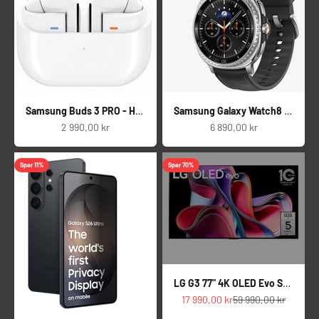
Samsung Buds 3 PRO - Hvit
Samsung Galaxy Watch8 Classic 46mm LTE (sort)
Salgspris
Salgspris
2 990,00 kr
6 890,00 kr
Spar 11%
Spar 70%
LG G3 77" 4K OLED Evo Smart-TV - Demo
Salgspris
Normalpris
17 990,00 kr
59 990,00 kr