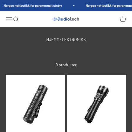
Hopp til innhold
Norges nettbutikk for paranormalt utstyr
Norges nettbutikk for paranormalt
AudioTech.no
Meny
Søk
Handle
9 produkter