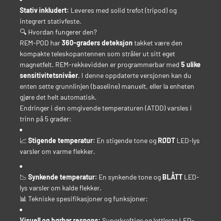
Stativ inkludert:
Leveres med solid trefot (tripod) og
integrert stativfeste.
🔍 Hvordan fungerer den?
REM-POD har
360-graders deteksjon
takket være den
kompakte teleskopantennen som stråler ut sitt eget
magnetfelt. REM-rekkevidden er programmerbar med
5 ulike
sensitivitetsnivåer
. I denne oppdaterte versjonen kan du
enten sette grunnlinjen (baseline) manuelt, eller la enheten
gjøre det helt automatisk.
Endringer i den omgivende temperaturen (ATDD) varsles i
trinn på 5 grader:
📈
Stigende temperatur:
En stigende tone og
RØDT
LED-lys
varsler om varme flekker.
📉
Synkende temperatur:
En synkende tone og
BLÅTT
LED-
lys varsler om kalde flekker.
📊 Tekniske spesifikasjoner og funksjoner:
Visuell og hørbar respons:
Superkraftige og lettleste LED-