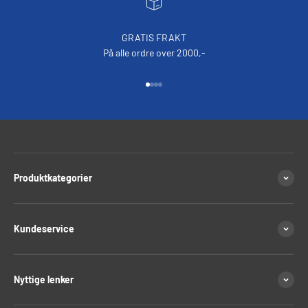
GRATIS FRAKT
På alle ordre over 2000,-
Gå til element 1
Gå til element 2
Gå til element 3
Gå til element 4
Produktkategorier
Kundeservice
Nyttige lenker