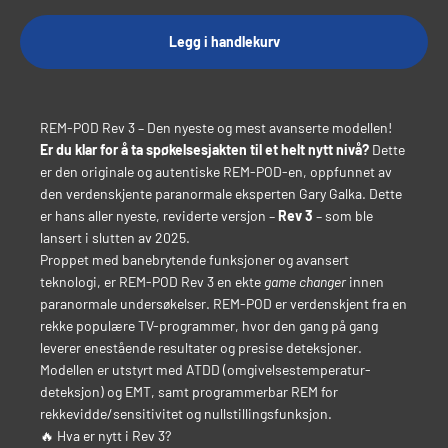
Legg i handlekurv
REM-POD Rev 3 – Den nyeste og mest avanserte modellen!
Er du klar for å ta spøkelsesjakten til et helt nytt nivå?
Dette
er den originale og autentiske REM-POD-en, oppfunnet av
den verdenskjente paranormale eksperten Gary Galka. Dette
er hans aller nyeste, reviderte versjon –
Rev 3
– som ble
lansert i slutten av 2025.
Proppet med banebrytende funksjoner og avansert
teknologi, er REM-POD Rev 3 en ekte
game changer
innen
paranormale undersøkelser. REM-POD er verdenskjent fra en
rekke populære TV-programmer, hvor den gang på gang
leverer enestående resultater og presise deteksjoner.
Modellen er utstyrt med ATDD (omgivelsestemperatur-
deteksjon) og EMT, samt programmerbar REM for
rekkevidde/sensitivitet og nullstillingsfunksjon.
🔥 Hva er nytt i Rev 3?