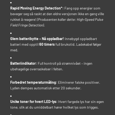
Rapid Moving Energy Detection*:
Fang opp energier som
beveger seg så raskt at den eldre versjonen ikke en gang ville
rukket å reagere!
(Produsenten kaller dette: High-Speed Pulse
Field Fringe Detection).
Glem batteribytte – Nå oppladbar!
Innebygd oppladbart
batteri med opptil
60 timers
full brukstid. Ladekabel følger
med.
Batteriindikator:
Full kontroll på strømnivået – ingen
ubehagelige overraskelser i felten.
Forbedret temperaturmåling:
Eliminerer falske positiver.
Lyden dempes automatisk etter 20 sekunder.
Unike toner for hvert LED-lys:
Hvert fargede lys har sin egen
tone, slik at du umiddelbart hører hvilket lys som trigges.