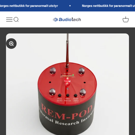
Hopp til innhold
es nettbutikk for paranormalt utstyr
Norges nettbutikk for paranormalt utst
AudioTech.no
Meny
Søk
Handle
Forstørr