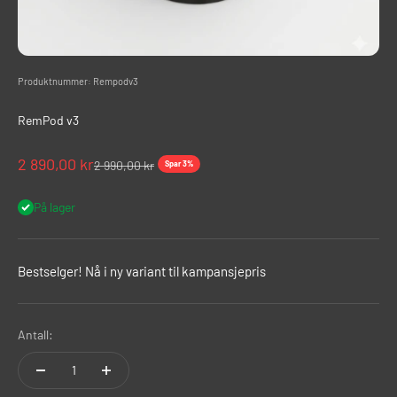
Produktnummer: Rempodv3
RemPod v3
Salgspris
2 890,00 kr
Normalpris
2 990,00 kr
Spar 3%
På lager
Bestselger! Nå i ny variant til kampansjepris
Antall: