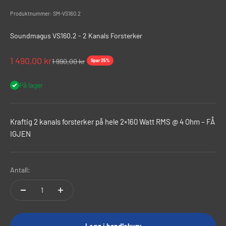
Produktnummer: SM-VS160.2
Soundmagus VS160.2 - 2 Kanals Forsterker
Salgspris
1 490,00 kr
Normalpris
1 990,00 kr
Spar 25%
På lager
Kraftig 2 kanals forsterker på hele 2×160 Watt RMS @ 4 Ohm – FÅ
IGJEN
Antall: