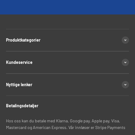
Gå til element 1
Gå til element 2
Gå til element 3
Gå til element 4
Produktkategorier
Kundeservice
Nyttige lenker
Betalingsdetaljer
Hos oss kan du betale med Klarna, Google pay, Apple pay, Visa,
Mastercard og American Express. Vår innløser er Stripe Payments