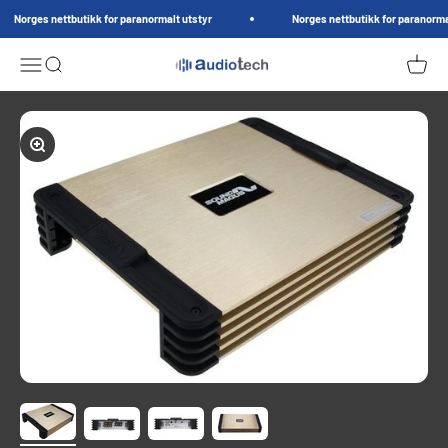
Hopp til innhold
Norges nettbutikk for paranormalt utstyr
Norges nettbutikk for paranormal
AudioTech.no
Meny
Søk
Handle
Forstørr