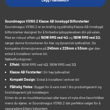
Legg i handlekurv
Soundmagus VS160.2 Klasse AB Innebygd Bilforsterker
Soundmagus VS160.2 er en kraftig og pålitelig Klasse AB innebygd
bilforsterker designet for å forbedre lydopplevelsen din på veien.
Med en robust effekt på
160W RMS ved 4Ω
og
190W RMS ved 2Ω
,
sørger denne forsterkeren for klar og dynamisk lydkvalitet. De
kompakte dimensjonene på
240mm x 228mm x 53mm
gjør den
enkel å installere i enhver bil.
Nøkkelfunksjoner:
Effekt:
160W RMS ved 4Ω, 190W RMS ved 2Ω
Klasse AB Forsterker:
Gir høy lydkvalitet
Kompakt Design:
Enkel å installere i enhver bil
Pålitelig Ytelse:
Bygget for å vare med 1 års produktgaranti og
livstidsgaranti på installasjon
Enten du er en musikkentusiast eller bare vil nyte dine favorittlåter
mens du kjører, er Soundmagus VS160.2 det perfekte valget for å
oppgradere bilens lydsystem.