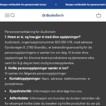
Hopp til innhold
rges nettbutikk for paranormalt utstyr
Norges nettbutikk for paranormalt ut
AudioTech.no
Meny
Søk
Handle
Personvernerklæring for Audiotech
1. Hvem er vi, og hva gjør vi med dine opplysninger?
Audiotech, organisasjonsnummer 920 930 476, med adresse
Fjordsvegen 8, 2760 Brandbu, er behandlingsansvarlig for de
personopplysningene vi samler inn om deg. Vi bruker dine
opplysninger for å kunne levere produktene og tjenestene våre,
samt for å gi deg en best mulig kundeopplevelse.
2. Hvilke personopplysninger samler vi inn?
Vi samler inn følgende personopplysninger:
Kontaktopplysninger:
Navn, adresse, telefonnummer, e-
postadresse.
Kjøpshistorikk:
Informasjon om dine kjøp hos oss.
Adferdsdata:
Informasjon om hvordan du bruker nettsiden vår,
for eksempel hvilke sider du besøker og hvilke produkter du ser på.