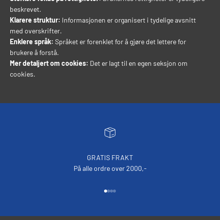
beskrevet.
Klarere struktur:
Informasjonen er organisert i tydelige avsnitt
med overskrifter.
Enklere språk:
Språket er forenklet for å gjøre det lettere for
brukere å forstå.
Mer detaljert om cookies:
Det er lagt til en egen seksjon om
cookies.
GRATIS FRAKT
På alle ordre over 2000,-
Gå til element 1
Gå til element 2
Gå til element 3
Gå til element 4