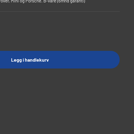
ver, Mini og Porsche. B-vare (6mnd garanti)
Legg i handlekurv