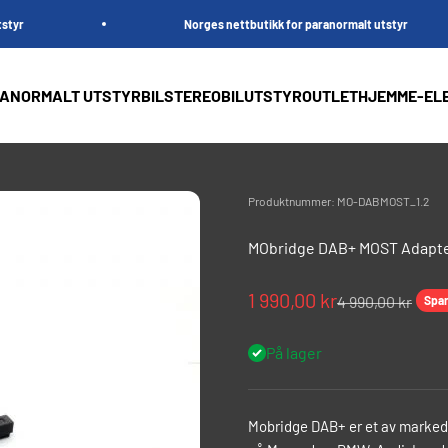
Norges nettbutikk for paranormalt utstyr
ANORMALT UTSTYR
BILSTEREO
BILUTSTYR
OUTLET
HJEMME-EL
Produktnummer: MO-DABMOST_1.2
MObridge DAB+ MOST Adapte
Salgspris
1 990,00 kr
Normalpris
4 990,00 kr
Spa
På lager
Mobridge DAB+ er et av marked