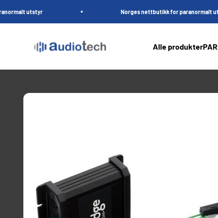
Hopp til innhold
utstyr
Norges nettbutikk for paranormalt utstyr
AudioTech.no
Alle produkter
PAR