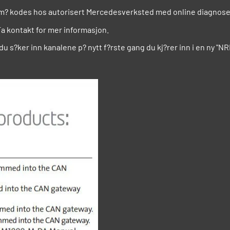
5 m? kodes hos autorisert Mercedesverksted med online diagnos
a kontakt for mer informasjon.
u s?ker inn kanalene p? nytt f?rste gang du kj?rer inn i en ny "N