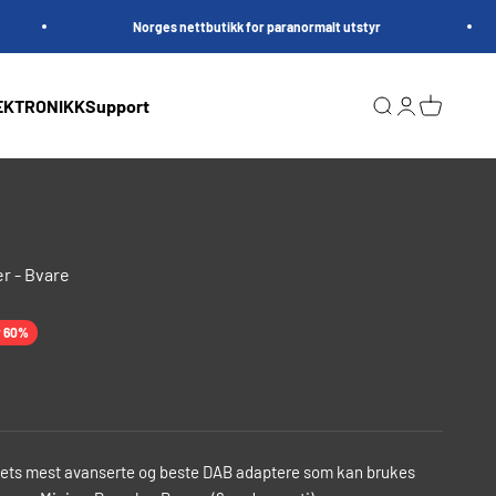
Norges nettbutikk for paranormalt utstyr
EKTRONIKK
Support
Søk
Logg inn
Handleku
r - Bvare
r 60%
ets mest avanserte og beste DAB adaptere som kan brukes