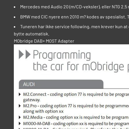
Mercedes med Audio 20 (m/CD-veksler), eller NTG 2.
BMW med CIC nyere enn 2010 m? kodes av spesialist. T
Tuneren har ikke service following, men krever kun at d
bytte automatisk.
MObridge DAB+ MOST Adapter