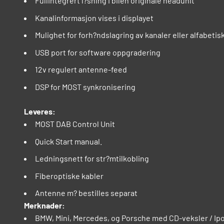
Fullintegrert l?sning i bilen originale headunit
Kanalinformasjon vises i displayet
Mulighet for forh?ndslagring av kanaler eller alfabetis
USB port for software oppgradering
12v regulert antenne-feed
DSP for MOST synkronisering
Leveres:
MOST DAB Control Unit
Quick Start manual.
Ledningsnett for str?mtilkobling
Fiberoptiske kabler
Antenne m? bestilles separat
Merknader:
BMW, Mini, Mercedes, og Porsche med CD-veksler / Ipod