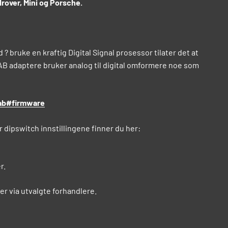
rover, Mini og Porsche.
? bruke en kraftig Digital Signal prosessor tilater det at
 DAB adaptere bruker analog til digital omformere noe som
ab#firmware
r dipswitch innstillingene finner du her:
r.
r via utvalgte forhandlere.