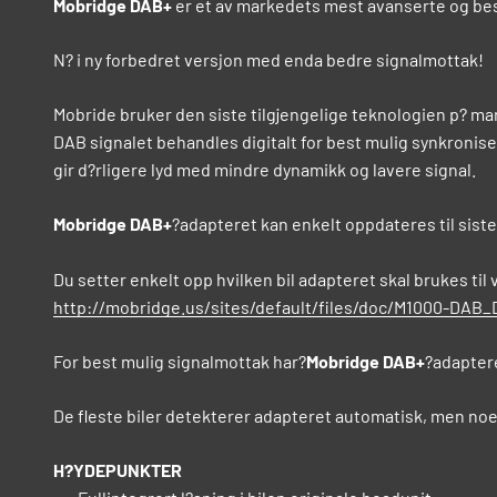
Mobridge DAB+
er et av markedets mest avanserte og be
N? i ny forbedret versjon med enda bedre signalmottak!
Mobride bruker den siste tilgjengelige teknologien p? marke
DAB signalet behandles digitalt for best mulig synkronise
gir d?rligere lyd med mindre dynamikk og lavere signal.
Mobridge DAB+
?adapteret kan enkelt oppdateres til sist
Du setter enkelt opp hvilken bil adapteret skal brukes til 
http://mobridge.us/sites/default/files/doc/M1000-DAB_
For best mulig signalmottak har?
Mobridge DAB+
?adaptere
De fleste biler detekterer adapteret automatisk, men noe
H?YDEPUNKTER