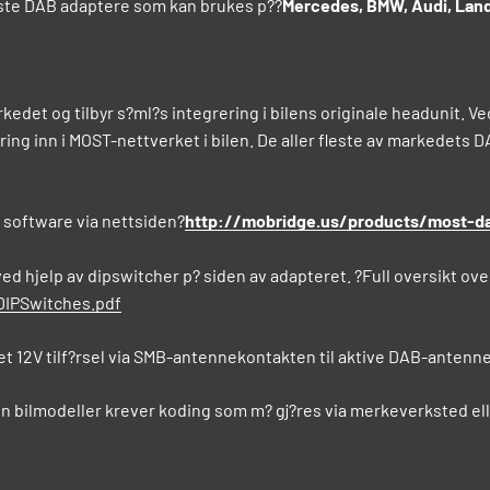
ste DAB adaptere som kan brukes p??
Mercedes, BMW, Audi, Land
det og tilbyr s?ml?s integrering i bilens originale headunit. Ved 
ring inn i MOST-nettverket i bilen. De aller fleste av markedets
e software via nettsiden?
http://mobridge.us/products/most-d
ved hjelp av dipswitcher p? siden av adapteret. ?Full oversikt ove
DIPSwitches.pdf
t 12V tilf?rsel via SMB-antennekontakten til aktive DAB-antenne
n bilmodeller krever koding som m? gj?res via merkeverksted elle